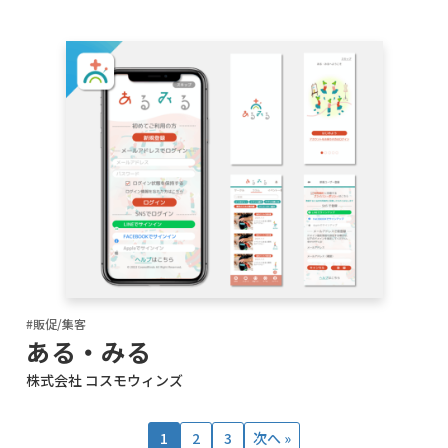
#販促/集客
ある・みる
株式会社 コスモウィンズ
1
2
3
次へ »