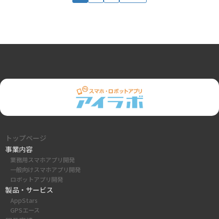
グ
ル
ー
プ
リ
ン
ク
トップページ
事業内容
業務用スマホアプリ開発
一般向けスマホアプリ開発
ロボットアプリ開発
製品・サービス
AppStars
GPSエース