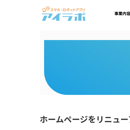
コ
ナ
ン
ビ
事業内
テ
ゲ
ン
ー
ツ
シ
へ
ョ
ス
ン
キ
に
ッ
移
プ
動
ホームページをリニュー