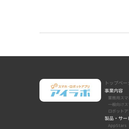
2024年9月12日
グ
トップペー
ル
事業内容
ー
業務用スマ
プ
一般向けス
リ
ン
ロボットア
ク
製品・サー
AppStars