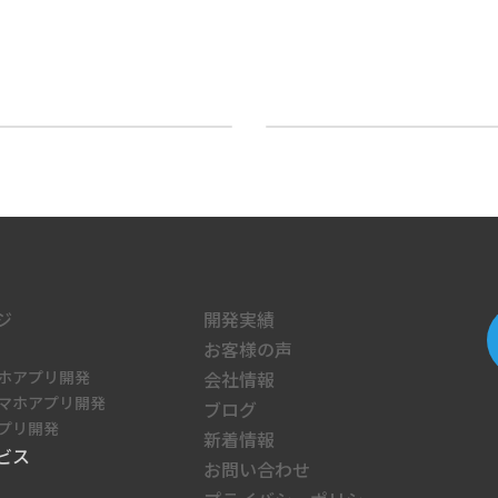
代表 伊藤 剛が『なぜ、スマホアプリで少人数運送業務が劇的に効率化するのか？３つの事例』が発売しました
年末年始休業のお知
2025年12月24日
ジ
開発実績
お客様の声
ホアプリ開発
会社情報
マホアプリ開発
ブログ
プリ開発
新着情報
ビス
お問い合わせ